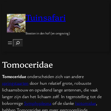
Spring
naar
Tuinsafari
de
inhoud
Beesten in den hof (en omgeving)
Zoeken
Tomoceridae
Tomoceridae
onderscheiden zich van andere
springstaarten
door hun relatief grote, robuuste
lichaamsbouw en opvallend lange antennen, die vaak
langer zijn dan het lichaam zelf. In tegenstelling tot de
bolvormige
Symphypleona
of de slanke
Isotomidae
,
hebben Tomoceridae een meer gestroomlijnde,