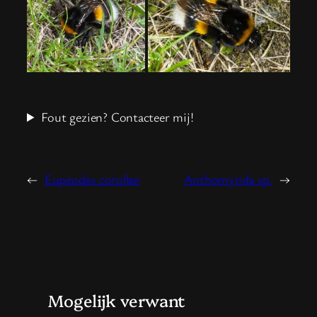
Fout gezien? Contacteer mij!
←
Eupeodes corollae
Anthomyiida sp.
→
Mogelijk verwant