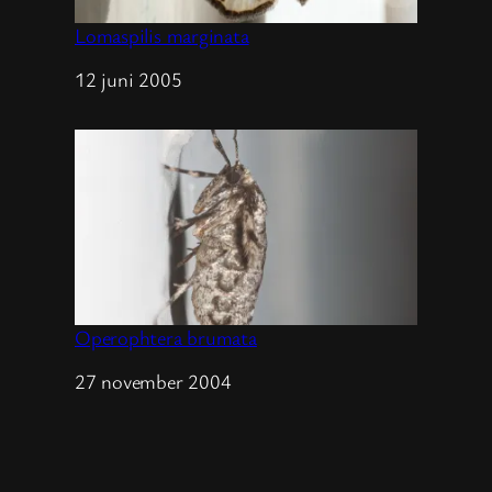
Lomaspilis marginata
Datum
12 juni 2005
Operophtera brumata
Datum
27 november 2004