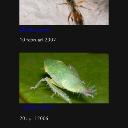
Megastylus sp.
Datum
10 februari 2007
Fieberiella florii
Datum
20 april 2006