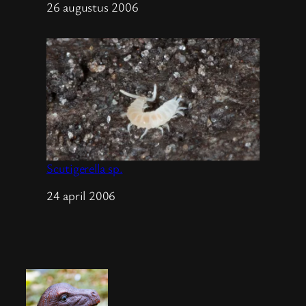
Datum
26 augustus 2006
Scutigerella sp.
Datum
24 april 2006