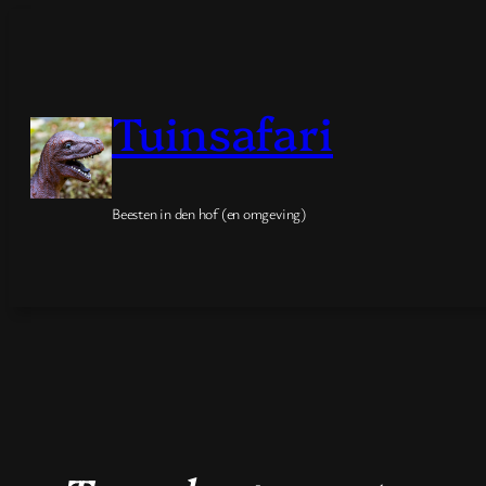
Spring
naar
de
Tuinsafari
inhoud
Beesten in den hof (en omgeving)