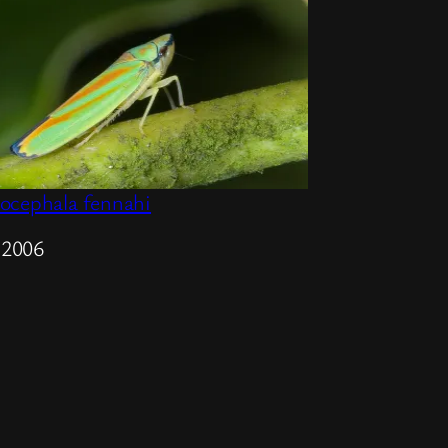
ocephala fennahi
m
i 2006