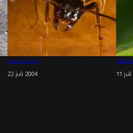
Lasius niger
Graph
Datum
22 juli 2004
Datu
11 jul