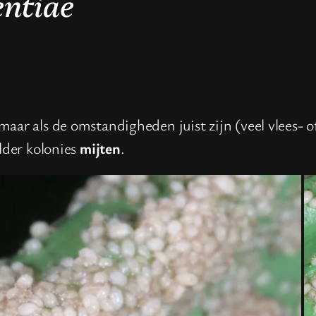
entiae
aar als de omstandigheden juist zijn (veel vlees- 
elder kolonies
mijten
.