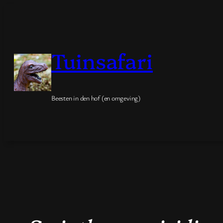
Spring
naar
de
Tuinsafari
inhoud
Beesten in den hof (en omgeving)