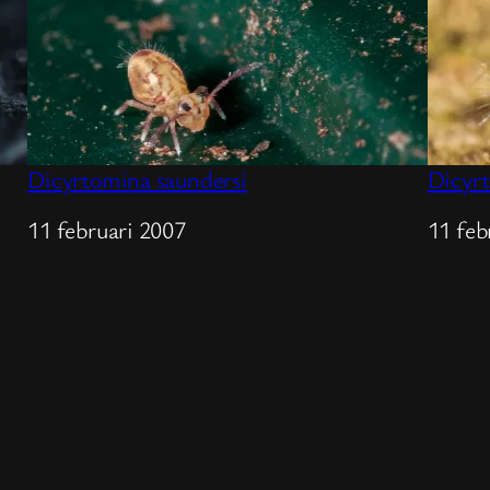
Dicyrtomina saundersi
Dicyr
Datum
11 februari 2007
Datu
11 feb