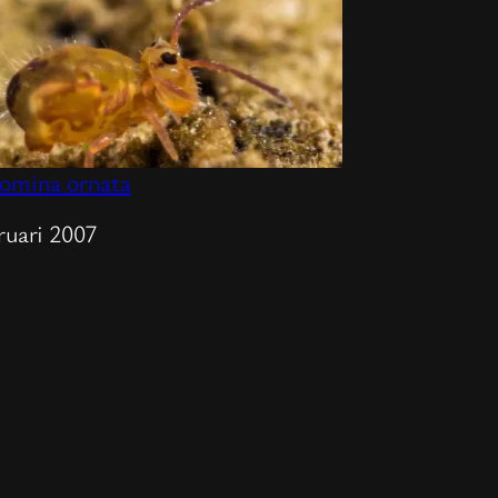
tomina ornata
m
ruari 2007