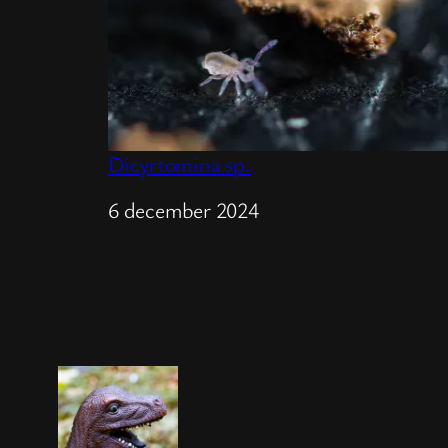
Dicyrtomina sp.
Datum
6 december 2024