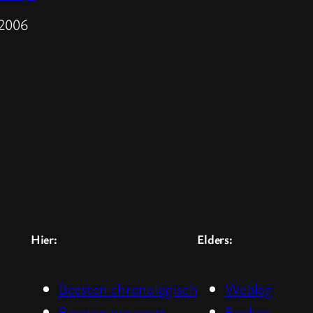
m
 2006
Hier:
Elders:
Beesten chronologisch
Weblog
Beesten per soort
Boeken