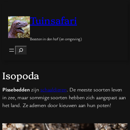
Spring
naar
Tuinsafari
de
inhoud
Beesten in den hof (en omgeving)
Zoeken
Isopoda
Pissebedden
zijn
schaaldieren
. De meeste soorten leven
in zee, maar sommige soorten hebben zich aangepast aan
het land. Ze ademen door kieuwen aan hun poten!