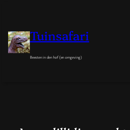
Spring
naar
de
Tuinsafari
inhoud
Beesten in den hof (en omgeving)